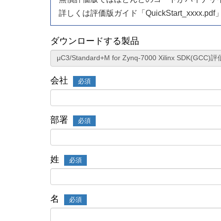
詳しくは評価版ガイド「QuickStart_xxxx.
ダウンロードする製品
会社
必須
部署
必須
姓
必須
名
必須