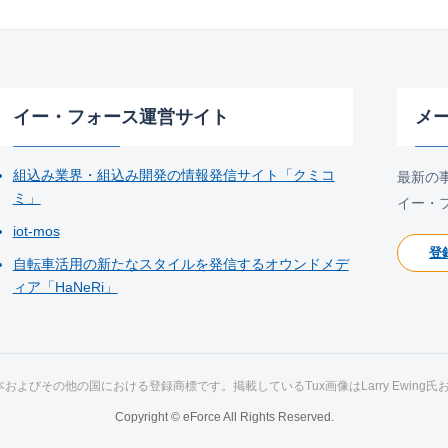
イー・フォース運営サイト
メ
組込み業界・組込み開発の情報発信サイト「クミコ
最新の
ミ」
イー・
iot-mos
登
自転車活用の新たなスタイルを発信するオウンドメデ
ィア「HaNeRi」
ds氏の日本およびその他の国における登録商標です。掲載しているTux画像はLarry Ewing
Copyright © eForce All Rights Reserved.