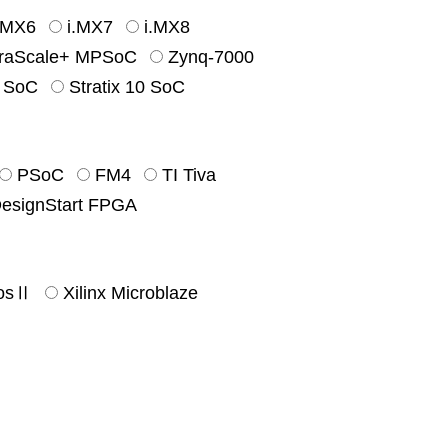
.MX6
i.MX7
i.MX8
traScale+ MPSoC
Zynq-7000
0 SoC
Stratix 10 SoC
PSoC
FM4
TI Tiva
signStart FPGA
iosⅡ
Xilinx Microblaze