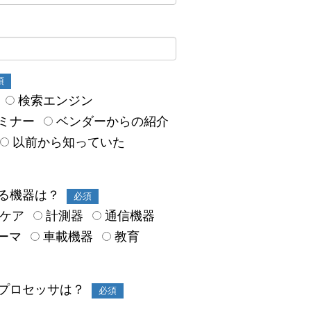
須
検索エンジン
ミナー
ベンダーからの紹介
以前から知っていた
る機器は？
必須
スケア
計測器
通信機器
ーマ
車載機器
教育
プロセッサは？
必須