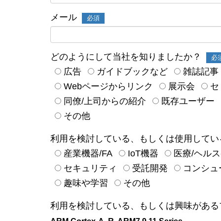
メール
必須
どのようにして当社を知りましたか？
必
広告
ガイドブックなど
雑誌記事
Webページからリンク
展示会
セ
同僚/上司からの紹介
既存ユーザー
その他
利用を検討している、もしくは使用してい
産業機器/FA
IoT機器
医療/ヘル
セキュリティ
受託開発
コンシュ
趣味や学習
その他
利用を検討している、もしくは興味がある