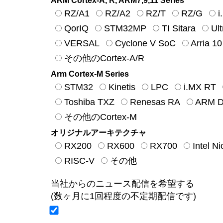
ARM Cortex-A, R, ARM7,9,11 Series
RZ/A1
RZ/A2
RZ/T
RZ/G
i
QorIQ
STM32MP
TI Sitara
Ul
VERSAL
Cyclone V SoC
Arria 1
その他のCortex-A/R
Arm Cortex-M Series
STM32
Kinetis
LPC
i.MX RT
Toshiba TXZ
Renesas RA
ARM De
その他のCortex-M
オリジナルアーキテクチャ
RX200
RX600
RX700
Intel N
RISC-V
その他
当社からのニュース配信を希望する
(数ヶ月に1回程度の不定期配信です)