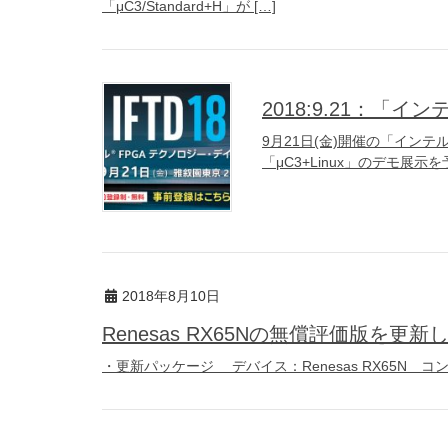
「μC3/Standard+H」が […]
2018:9.21：「イ
9月21日(金)開催の「インテ
「μC3+Linux」のデモ展示
2018年8月10日
Renesas RX65Nの無償評価版を更新
・更新パッケージ デバイス：Renesas RX65N コンパイラ：