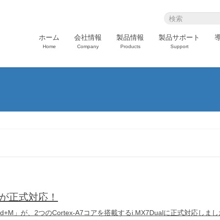
ホーム
会社情報
製品情報
製品サポート
Home
Company
Products
Support
d+Mが正式対応！
rd+M」が、2つのCortex-A7コアを搭載するi.MX7Dualに正式対