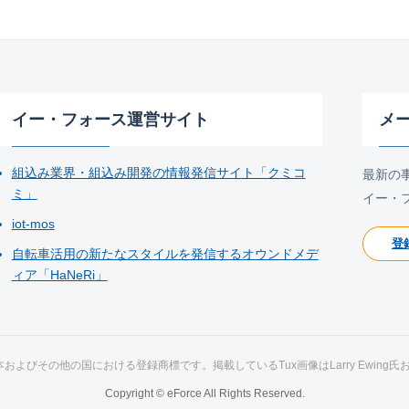
イー・フォース運営サイト
メ
組込み業界・組込み開発の情報発信サイト「クミコ
最新の
ミ」
イー・
iot-mos
登
自転車活用の新たなスタイルを発信するオウンドメデ
ィア「HaNeRi」
ds氏の日本およびその他の国における登録商標です。掲載しているTux画像はLarry Ewing
Copyright © eForce All Rights Reserved.