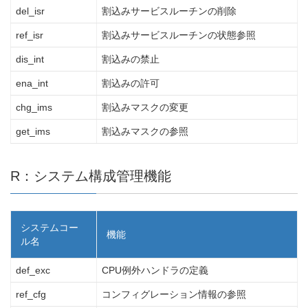
del_isr
割込みサービスルーチンの削除
ref_isr
割込みサービスルーチンの状態参照
dis_int
割込みの禁止
ena_int
割込みの許可
chg_ims
割込みマスクの変更
get_ims
割込みマスクの参照
R：システム構成管理機能
システムコー
機能
ル名
def_exc
CPU例外ハンドラの定義
ref_cfg
コンフィグレーション情報の参照