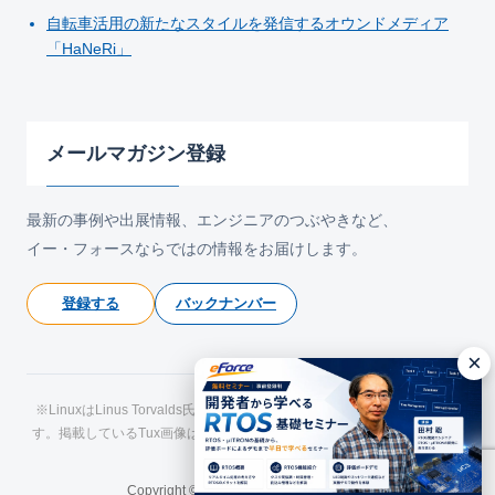
自転車活用の新たなスタイルを発信するオウンドメディア
「HaNeRi」
メールマガジン登録
最新の事例や出展情報、エンジニアのつぶやきなど、
イー・フォースならではの情報をお届けします。
登録する
バックナンバー
×
※LinuxはLinus Torvalds氏の日本およびその他の国における登録商標で
す。掲載しているTux画像はLarry Ewing氏およびThe GIMPによるもので
す。
Copyright © eForce All Rights Reserved.