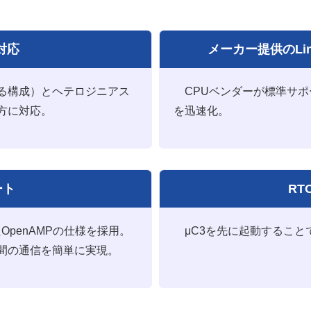
対応
メーカー提供のLi
る構成）とヘテロジニアス
CPUベンダーが標準サポー
方に対応。
を迅速化。
ート
RT
されたOpenAMPの仕様を採用。
μC3を先に起動すること
OS間の通信を簡単に実現。