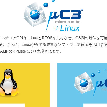
、マルチコアCPUにLinuxとRTOSを共存させ、OS間の通信
り解消。さらに、Linuxが有する豊富なソフトウェア資産を活用
nAMPのRPMsgにより実現されます。