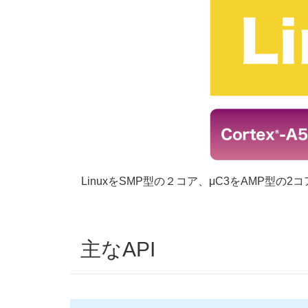
LinuxをSMP型の２コア、μC3をAMP型の
主なAPI