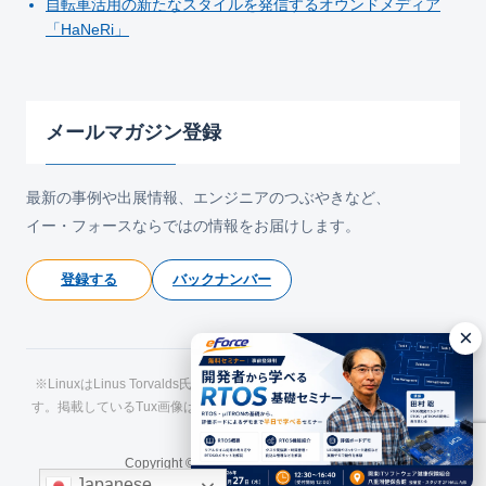
自転車活用の新たなスタイルを発信するオウンドメディア
「HaNeRi」
メールマガジン登録
最新の事例や出展情報、エンジニアのつぶやきなど、
イー・フォースならではの情報をお届けします。
登録する
バックナンバー
×
※LinuxはLinus Torvalds氏の日本およびその他の国における登録商標で
す。掲載しているTux画像はLarry Ewing氏およびThe GIMPによるもので
す。
Copyright © eForce All Rights Reserved.
Japanese