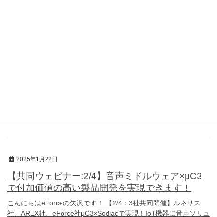
2025年2月13日
「来週：2/18開催」最新セミナーのお知らせ！組
込み機器とiPhone接続を実現したい方をお待ち
しております。
こんにちはeForceの矢沢です！ 【来週2/18（火）開催】「ルネサ
ス、東光高岳、eForce」iPhoneとの簡単接続！μC3とiAPによる簡
単USB接続ソリューション この度、「iPhoneとの簡単接続！μC3
とi […]
2025年1月22日
【共同ウェビナー:2/4】音声ミドルウェア×μC3
で付加価値の高い製品開発を実現できます！
こんにちはeForceの矢沢です！ 【2/4：3社共同開催】ルネサス
社、AREX社、eForce社μC3×Sodiacで実現！IoT機器に音声ソリュ