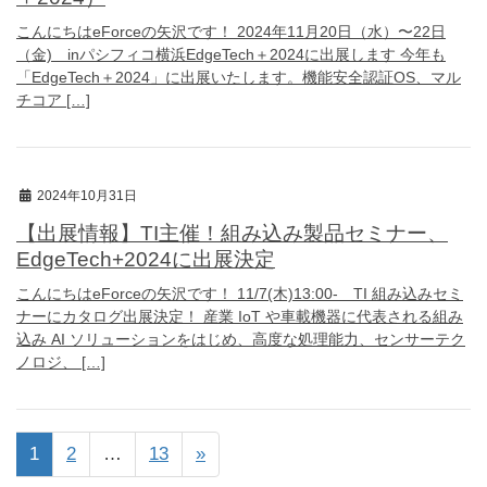
こんにちはeForceの矢沢です！ 2024年11月20日（水）〜22日
（金) inパシフィコ横浜EdgeTech＋2024に出展します 今年も
「EdgeTech＋2024」に出展いたします。機能安全認証OS、マル
チコア […]
2024年10月31日
【出展情報】TI主催！組み込み製品セミナー、
EdgeTech+2024に出展決定
こんにちはeForceの矢沢です！ 11/7(木)13:00- TI 組み込みセミ
ナーにカタログ出展決定！ 産業 IoT や車載機器に代表される組み
込み AI ソリューションをはじめ、高度な処理能力、センサーテク
ノロジ、 […]
1
2
…
13
»