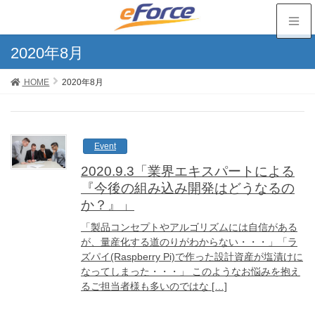
2020年8月
HOME
2020年8月
Event
2020.9.3「業界エキスパートによる
『今後の組み込み開発はどうなるの
か？』」
「製品コンセプトやアルゴリズムには自信がある
が、量産化する道のりがわからない・・・」「ラ
ズパイ(Raspberry Pi)で作った設計資産が塩漬けに
なってしまった・・・」 このようなお悩みを抱え
るご担当者様も多いのではな […]