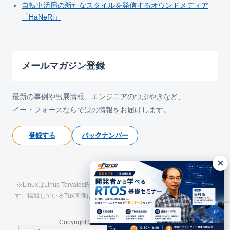
自転車活用の新たなスタイルを発信するオウンドメディア
「HaNeRi」
メールマガジン登録
最新の事例や出展情報、エンジニアのつぶやきなど、
イー・フォースならではの情報をお届けします。
登録する
バックナンバー
×
※LinuxはLinus Torvalds氏の日本およびその他の国における登録商標で
す。掲載しているTux画像はLarry Ewing氏およびThe GIMPによるもので
す。
Copyright © eForce All Rights Reserved.