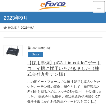
2023年9月
HOME
2023年9月
2023年9月25日
News
【採用事例】μC3+LinuxをIoTゲート
ウェイ機に採用いただきました（株
式会社九州テン様）
この度イー・フォースでは弊社製品を導入いただ
いた九州テン様の事例ご紹介として「既存製品と
差別化を図るためにマルチOSを採用」を公開しま
した。 株式会社九州テン様は無線通信機器やICT
機器全般にかかわる製品やサービスを広く […]