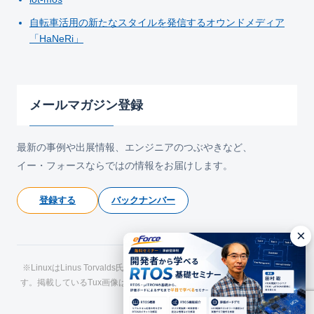
自転車活用の新たなスタイルを発信するオウンドメディア
「HaNeRi」
メールマガジン登録
最新の事例や出展情報、エンジニアのつぶやきなど、
イー・フォースならではの情報をお届けします。
登録する
バックナンバー
×
※LinuxはLinus Torvalds氏の日本およびその他の国における登録商標で
す。掲載しているTux画像はLarry Ewing氏およびThe GIMPによるもので
す。