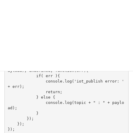
$(function(){

    deviceIot = connect();

    $("#send-btn").on("click", function(){

        var topic = $("#topic").val();

        var message = $("#message").val();

        var payload = {

            message: message

        };

        console.log(message);

        deviceIot.publish(topic, JSON.stringify(p
ayload), undefined, function(err){

            if( err ){

                console.log('iot_publish error: ' 
+ err);

                return;

            } else {

                console.log(topic + " : " + paylo
ad);

            }

        });

    });

});