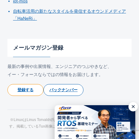
iot-mos
自転車活用の新たなスタイルを発信するオウンドメディア
「HaNeRi」
メールマガジン登録
最新の事例や出展情報、エンジニアのつぶやきなど、
イー・フォースならではの情報をお届けします。
登録する
バックナンバー
×
※LinuxはLinus Torvalds氏の日本およびその他の国における登録商標で
す。掲載しているTux画像はLarry Ewing氏およびThe GIMPによるもので
す。