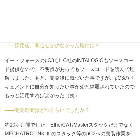
加の面でもとても楽になりました。OSレスの場合、機能
追加すると元々の機能に影響が出たりして神経を使うので
すが、ソースコードを数行追加するだけで機能追加ができ
たのが印象的でした。
――採用後、問合せが少なかった理由は？
イー・フォースのμC3もILC社のINTALOGICもソースコー
ド提供なので、不明点があってもソースコードを読んで理
解しました。あと、開発後に気づいた事ですが、μC3のド
キュメントに自分が知りたい事が殆ど網羅されていたので
もっと活用すればよかった（笑）
――開発期間はどれくらいでしたか？
約10ヶ月間でした。EtherCAT/Masterスタックだけでなく
MECHATROLINK-Ⅲのスタック等のμC3への実装作業を