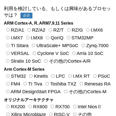
利用を検討している、もしくは興味があるプロセッ
サは？
必須
ARM Cortex-A, R, ARM7,9,11 Series
RZ/A1
RZ/A2
RZ/T
RZ/G
i.MX6
i.MX7
i.MX8
QorIQ
STM32MP
TI Sitara
UltraScale+ MPSoC
Zynq-7000
VERSAL
Cyclone V SoC
Arria 10 SoC
Stratix 10 SoC
その他のCortex-A/R
Arm Cortex-M Series
STM32
Kinetis
LPC
i.MX RT
PSoC
FM4
TI Tiva
Toshiba TXZ
Renesas RA
ARM DesignStart FPGA
その他のCortex-M
オリジナルアーキテクチャ
RX200
RX600
RX700
Intel NiosⅡ
Xilinx Microblaze
RISC-V
その他