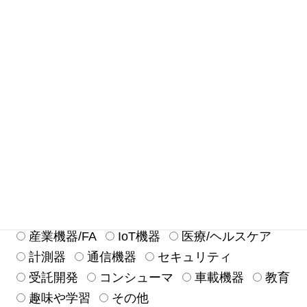
メール
必須
どのようにして当社を知りましたか？
必須
広告
ガイドブックなど
雑誌記事
検索エンジン
Webページからリンク
展示会
セミナー
ベンダーからの紹介
同僚/上司からの紹介
既存ユーザー
以前から知っていた
その他
利用を検討している、もしくは使用している機器
は？
必須
産業機器/FA
IoT機器
医療/ヘルスケア
計測器
通信機器
セキュリティ
受託開発
コンシューマ
車載機器
教育
趣味や学習
その他