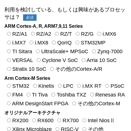
利用を検討している、もしくは興味があるプロセッ
サは？
必須
ARM Cortex-A, R, ARM7,9,11 Series
RZ/A1
RZ/A2
RZ/T
RZ/G
i.MX6
i.MX7
i.MX8
QorIQ
STM32MP
TI Sitara
UltraScale+ MPSoC
Zynq-7000
VERSAL
Cyclone V SoC
Arria 10 SoC
Stratix 10 SoC
その他のCortex-A/R
Arm Cortex-M Series
STM32
Kinetis
LPC
i.MX RT
PSoC
FM4
TI Tiva
Toshiba TXZ
Renesas RA
ARM DesignStart FPGA
その他のCortex-M
オリジナルアーキテクチャ
RX200
RX600
RX700
Intel NiosⅡ
Xilinx Microblaze
RISC-V
その他