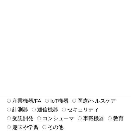
メール
必須
どのようにして当社を知りましたか？
必須
広告
ガイドブックなど
雑誌記事
検索エンジン
Webページからリンク
展示会
セミナー
ベンダーからの紹介
同僚/上司からの紹介
既存ユーザー
以前から知っていた
その他
利用を検討している、もしくは使用している機器
は？
必須
産業機器/FA
IoT機器
医療/ヘルスケア
計測器
通信機器
セキュリティ
受託開発
コンシューマ
車載機器
教育
趣味や学習
その他