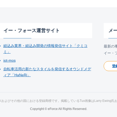
イー・フォース運営サイト
メ
組込み業界・組込み開発の情報発信サイト「クミコ
最新の
ミ」
イー・
iot-mos
登
自転車活用の新たなスタイルを発信するオウンドメデ
ィア「HaNeRi」
ds氏の日本およびその他の国における登録商標です。掲載しているTux画像はLarry Ewing
Copyright © eForce All Rights Reserved.