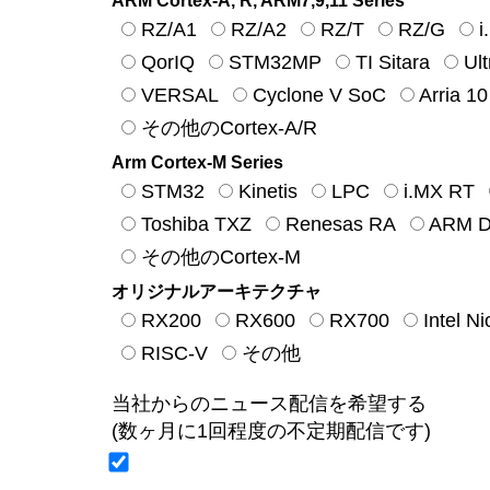
ARM Cortex-A, R, ARM7,9,11 Series
RZ/A1
RZ/A2
RZ/T
RZ/G
i
QorIQ
STM32MP
TI Sitara
Ul
VERSAL
Cyclone V SoC
Arria 1
その他のCortex-A/R
Arm Cortex-M Series
STM32
Kinetis
LPC
i.MX RT
Toshiba TXZ
Renesas RA
ARM De
その他のCortex-M
オリジナルアーキテクチャ
RX200
RX600
RX700
Intel N
RISC-V
その他
当社からのニュース配信を希望する
(数ヶ月に1回程度の不定期配信です)