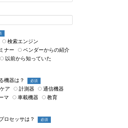
須
検索エンジン
ミナー
ベンダーからの紹介
以前から知っていた
る機器は？
必須
スケア
計測器
通信機器
ーマ
車載機器
教育
プロセッサは？
必須