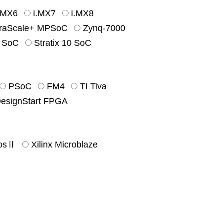
.MX6
i.MX7
i.MX8
traScale+ MPSoC
Zynq-7000
0 SoC
Stratix 10 SoC
PSoC
FM4
TI Tiva
signStart FPGA
iosⅡ
Xilinx Microblaze