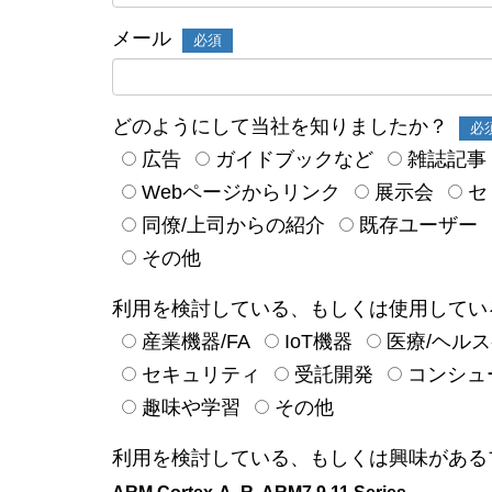
メール
必須
どのようにして当社を知りましたか？
必
広告
ガイドブックなど
雑誌記事
Webページからリンク
展示会
セ
同僚/上司からの紹介
既存ユーザー
その他
利用を検討している、もしくは使用してい
産業機器/FA
IoT機器
医療/ヘル
セキュリティ
受託開発
コンシュ
趣味や学習
その他
利用を検討している、もしくは興味がある