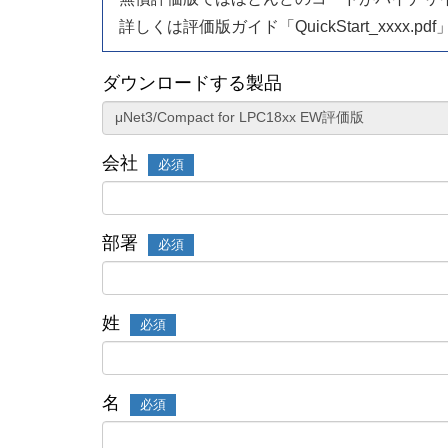
詳しくは評価版ガイド「QuickStart_xxxx.
ダウンロードする製品
会社
必須
部署
必須
姓
必須
名
必須