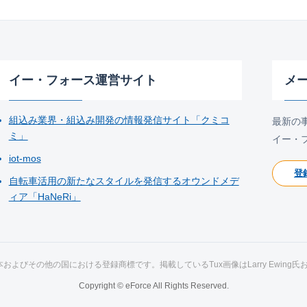
イー・フォース運営サイト
メ
組込み業界・組込み開発の情報発信サイト「クミコ
最新の
ミ」
イー・
iot-mos
登
自転車活用の新たなスタイルを発信するオウンドメデ
ィア「HaNeRi」
ds氏の日本およびその他の国における登録商標です。掲載しているTux画像はLarry Ewing
Copyright © eForce All Rights Reserved.