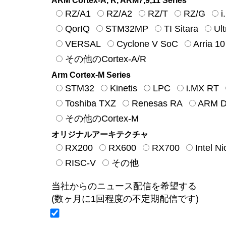
ARM Cortex-A, R, ARM7,9,11 Series
RZ/A1
RZ/A2
RZ/T
RZ/G
i
QorIQ
STM32MP
TI Sitara
Ul
VERSAL
Cyclone V SoC
Arria 1
その他のCortex-A/R
Arm Cortex-M Series
STM32
Kinetis
LPC
i.MX RT
Toshiba TXZ
Renesas RA
ARM De
その他のCortex-M
オリジナルアーキテクチャ
RX200
RX600
RX700
Intel N
RISC-V
その他
当社からのニュース配信を希望する
(数ヶ月に1回程度の不定期配信です)