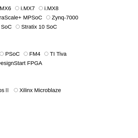
.MX6
i.MX7
i.MX8
traScale+ MPSoC
Zynq-7000
0 SoC
Stratix 10 SoC
PSoC
FM4
TI Tiva
signStart FPGA
iosⅡ
Xilinx Microblaze