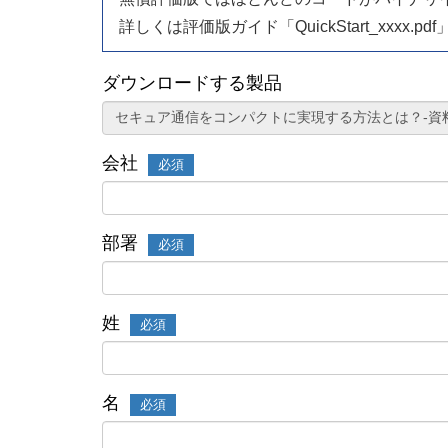
詳しくは評価版ガイド「QuickStart_xxxx.
ダウンロードする製品
会社
必須
部署
必須
姓
必須
名
必須