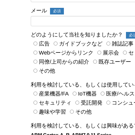
メール
必須
どのようにして当社を知りましたか？
必
広告
ガイドブックなど
雑誌記事
Webページからリンク
展示会
セ
同僚/上司からの紹介
既存ユーザー
その他
利用を検討している、もしくは使用してい
産業機器/FA
IoT機器
医療/ヘル
セキュリティ
受託開発
コンシュ
趣味や学習
その他
利用を検討している、もしくは興味がある