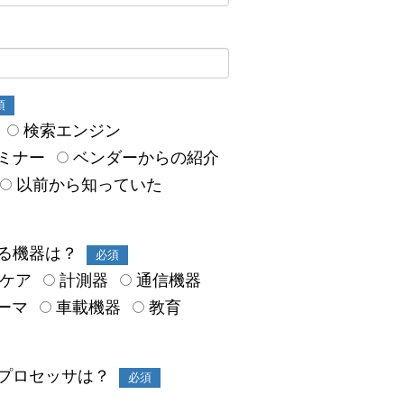
須
検索エンジン
ミナー
ベンダーからの紹介
以前から知っていた
る機器は？
必須
スケア
計測器
通信機器
ーマ
車載機器
教育
プロセッサは？
必須