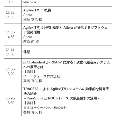
13:35
Macnica
Agilex(TM) 5 概要
13:35-
Altera
14:05
橋詰 英治 様
Agilex(TM) 5 HPS 概要と Altera が提供するソフトウェ
14:05-
ア開発環境
14:35
Altera
萩原 尚 様
14:35-
休憩
14:50
μC3/Standard が RISC-V に対応！次世代組込みシステム
への展望とは
14:50-
【講師】
15:20
イー・フォース株式会社
高橋 直矢 様
TRACE32 による Agilex(TM) システムの効率的な開発手
法の紹介
15:20-
－CoreSight と NOCトレース の統合解析の活用－
15:50
【講師】
日本ローターバッハ株式会社
香川 貴人 様