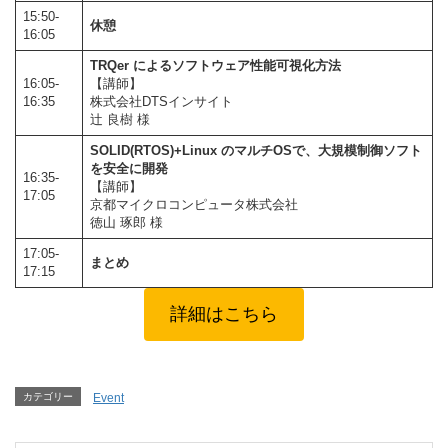
15:50-
休憩
16:05
TRQer によるソフトウェア性能可視化方法
16:05-
【講師】
16:35
株式会社DTSインサイト
辻 良樹 様
SOLID(RTOS)+Linux のマルチOSで、大規模制御ソフト
を安全に開発
16:35-
【講師】
17:05
京都マイクロコンピュータ株式会社
徳山 琢郎 様
17:05-
まとめ
17:15​
詳細はこちら
カテゴリー
Event