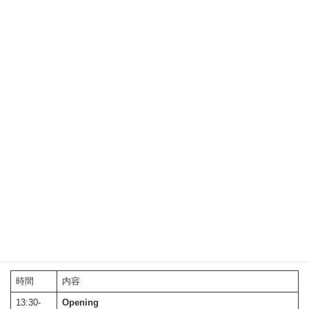
・Agilex™ 5 SoC FPGA にご興味のある方。
・Agilex™ 5 SoC FPGA を用いた設計を予定されている
方。
・システム、ソフトウェア設計者、どなたでもご参加いた
だけます。
日程・アジェンダ
日程：2024/12/13（金） 13:30-17:15 (受付 13:00 -)
開催場所：株式会社マクニカ 品川オフィス／5F セミナー
ルーム
時間
内容
13:30-
Opening