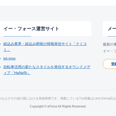
イー・フォース運営サイト
メ
組込み業界・組込み開発の情報発信サイト「クミコ
最新の
ミ」
イー・
iot-mos
登
自転車活用の新たなスタイルを発信するオウンドメデ
ィア「HaNeRi」
ds氏の日本およびその他の国における登録商標です。掲載しているTux画像はLarry Ewing
Copyright © eForce All Rights Reserved.