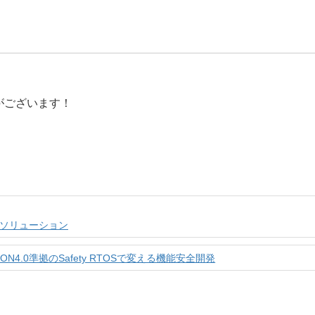
。
がございます！
接続ソリューション
4.0準拠のSafety RTOSで変える機能安全開発