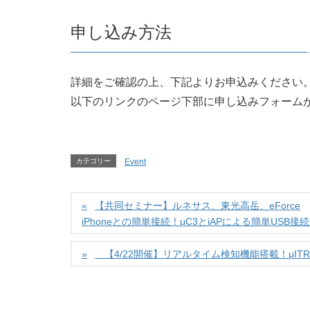
申し込み方法
詳細をご確認の上、下記よりお申込みください
以下のリンクのページ下部に申し込みフォーム
カテゴリー
Event
【共同セミナー】ルネサス、東光高岳、eForce
iPhoneとの簡単接続！μC3とiAPによる簡単USB
【4/22開催】リアルタイム検知機能搭載！μITRON