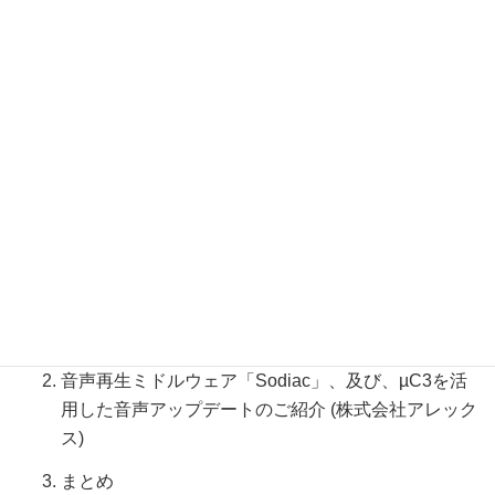
カリキュラム
μC3とμNet3で実現する省メモリIoT開発 (イー・フォ
ース株式会社)
RAマイコンに対応したRTOS μC3のご紹介
少ないメモリリソース動作するTCP/IPスタッ
クμNet3のご紹介
IoT機器等の開発事例のご紹介
音声再生ミドルウェア「Sodiac」、及び、µC3を活
用した音声アップデートのご紹介 (株式会社アレック
ス)
まとめ