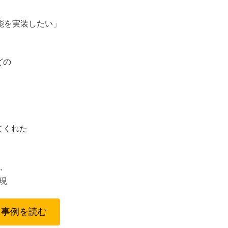
能を実装したい」
どの
てくれた
能、
実現
用事例を読む