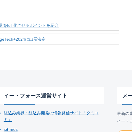
機器をIoT化させるポイントを紹介
Tech+2024に出展決定
イー・フォース運営サイト
メ
組込み業界・組込み開発の情報発信サイト「クミコ
最新の
ミ」
イー・
iot-mos