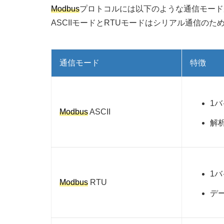
Modbus
プロトコルには以下のような通信モード
ASCIIモードとRTUモードはシリアル通信のた
通信モード
特徴
1
Modbus
ASCII
解
1
Modbus
RTU
デ