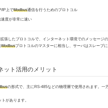
P/IP上で
Modbus
通信を行うためのプロトコル
信速度が非常に速い
IPに拡張したプロトコルで、インターネット環境でのメッセー
の
Modbus
プロトコルのマスターに相当し、サーバはスレーブに
サネット活用のメリット
dbus
の形式で、主にRS-485などの物理層で使用されます。一
リットがあります。