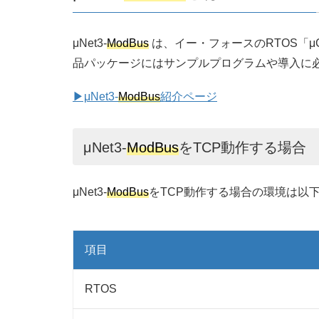
μNet3-
ModBus
は、イー・フォースのRTOS「μC
品パッケージにはサンプルプログラムや導入に
▶︎μNet3-
ModBus
紹介ページ
μNet3-
ModBus
をTCP動作する場合
μNet3-
ModBus
をTCP動作する場合の環境は以
項目
RTOS