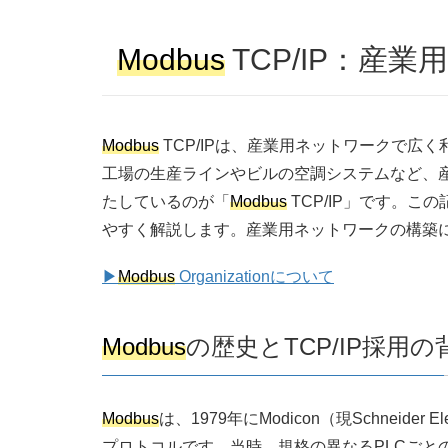
Modbus
TCP/IP：産
Modbus
TCP/IPは、産業用ネットワークで広
工場の生産ラインやビルの空調システムなど、
たしているのが「
Modbus
TCP/IP」です。こ
やすく解説します。産業用ネットワークの構築
▶︎
Modbus
Organizationについて
Modbus
の歴史とTCP/IP採用の
Modbus
は、1979年にModicon（現Schne
プロトコルです。当時、規格の異なるPLCごと