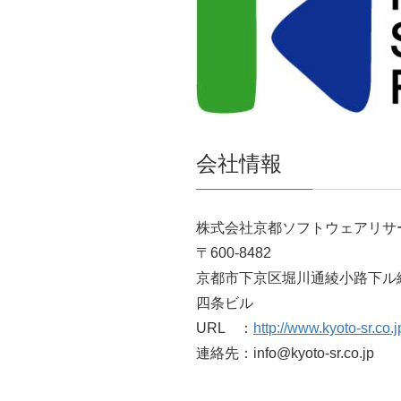
会社情報
株式会社京都ソフトウェアリサ
〒600-8482
京都市下京区堀川通綾小路下ル綾
四条ビル
URL ：
http://www.kyoto-sr.co.j
連絡先：info@kyoto-sr.co.jp