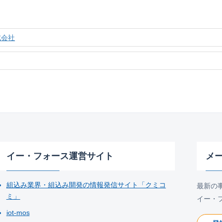
式会社
イー・フォース運営サイト
メ
組込み業界・組込み開発の情報発信サイト「クミコ
最新の
ミ」
イー・
iot-mos