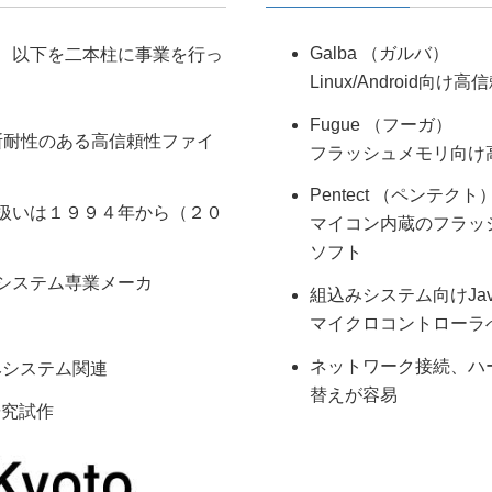
Galba （ガルバ）
、以下を二本柱に事業を行っ
Linux/Android
Fugue （フーガ）
断耐性のある高信頼性ファイ
フラッシュメモリ向け
Pentect （ペンテクト
扱いは１９９４年から（２０
マイコン内蔵のフラッ
ソフト
システム専業メーカ
組込みシステム向けJava
マイクロコントローラべ－
ネットワーク接続、ハ
込みシステム関連
替えが容易
研究試作