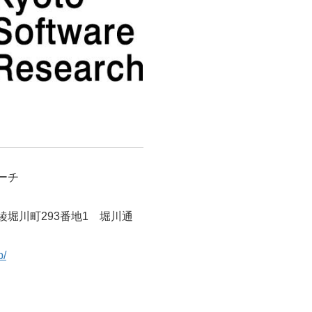
ーチ
堀川町293番地1 堀川通
p/