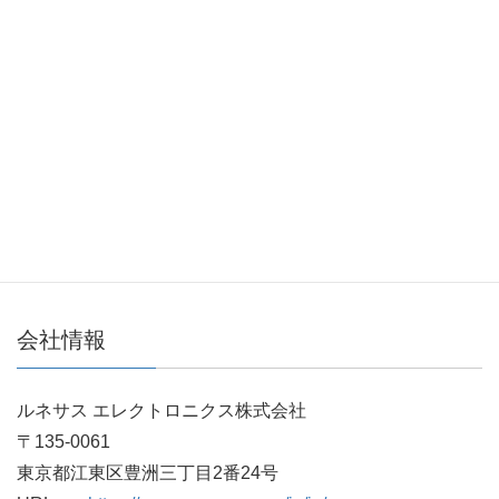
マイクロコントローラ、アナログ＆パワーデバイ
ス、SoC製品におけるグローバルリーダー
自動車、産業、家電、OA(オフィスオートメーショ
ン)、ICT(情報通信技術)をはじめとした幅広い分野に
注力
世界各地に2万人を超える従業員（連結、2019年3月
31日時点）
本社は、東京都江東区に所在
会社情報
ルネサス エレクトロニクス株式会社
〒135-0061
東京都江東区豊洲三丁目2番24号