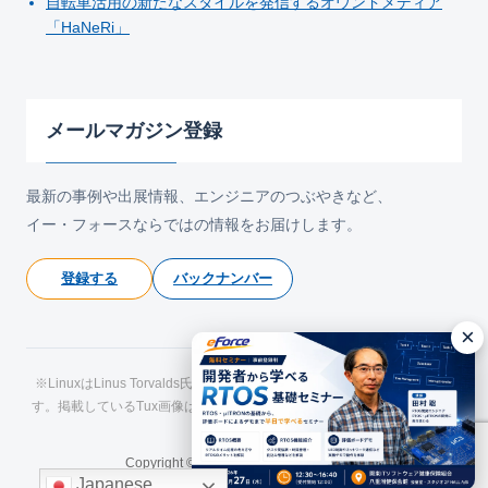
自転車活用の新たなスタイルを発信するオウンドメディア
「HaNeRi」
メールマガジン登録
最新の事例や出展情報、エンジニアのつぶやきなど、
イー・フォースならではの情報をお届けします。
登録する
バックナンバー
×
※LinuxはLinus Torvalds氏の日本およびその他の国における登録商標で
す。掲載しているTux画像はLarry Ewing氏およびThe GIMPによるもので
す。
Copyright © eForce All Rights Reserved.
Japanese