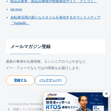
組込み業界・組込み開発の情報発信サイト「クミコミ」
iot-mos
自転車活用の新たなスタイルを発信するオウンドメディア
「HaNeRi」
メールマガジン登録
最新の事例や出展情報、エンジニアのつぶやきなど、
イー・フォースならではの情報をお届けします。
登録する
バックナンバー
×
※LinuxはLinus Torvalds氏の日本およびその他の国における登録商標で
す。掲載しているTux画像はLarry Ewing氏およびThe GIMPによるもので