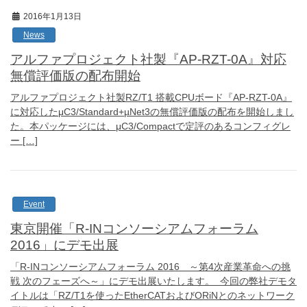
2016年1月13日
News
アルファプロジェクト社製『AP-RZT-0A』対応
無償評価版の配布開始
アルファプロジェクト社製RZ/T1 搭載CPUボード『AP-RZT-0A』
に対応したμC3/Standard+µNet3の無償評価版の配布を開始しまし
た。本パッケージには、μC3/Compactで定評のあるコンフィグレ
ー […]
Event
東京開催「R-INコンソーシアムフォーラム
2016」にデモ出展
「R-INコンソーシアムフォーラム 2016 ～第4次産業革命への挑
戦 次のフェーズへ～」にデモ出展いたします。 今回の弊社デモタ
イトルは「RZ/T1を使ったEtherCATおよびORiNとのネットワーク