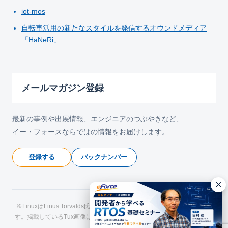
iot-mos
自転車活用の新たなスタイルを発信するオウンドメディア
「HaNeRi」
メールマガジン登録
最新の事例や出展情報、エンジニアのつぶやきなど、
イー・フォースならではの情報をお届けします。
登録する
バックナンバー
×
※LinuxはLinus Torvalds氏の日本およびその他の国における登録商標で
す。掲載しているTux画像はLarry Ewing氏およびThe GIMPによるもので
す。