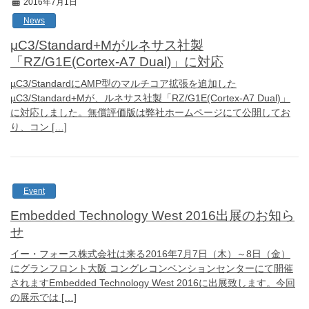
2016年7月1日
News
μC3/Standard+Mがルネサス社製
「RZ/G1E(Cortex-A7 Dual)」に対応
µC3/StandardにAMP型のマルチコア拡張を追加した
µC3/Standard+Mが、ルネサス社製「RZ/G1E(Cortex-A7 Dual)」
に対応しました。無償評価版は弊社ホームページにて公開してお
り、コン […]
Event
Embedded Technology West 2016出展のお知ら
せ
イー・フォース株式会社は来る2016年7月7日（木）～8日（金）
にグランフロント大阪 コングレコンベンションセンターにて開催
されますEmbedded Technology West 2016に出展致します。今回
の展示では […]