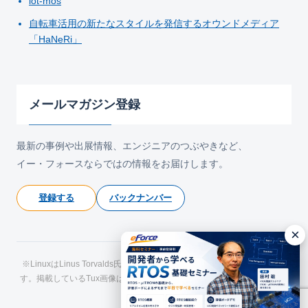
iot-mos
自転車活用の新たなスタイルを発信するオウンドメディア
「HaNeRi」
メールマガジン登録
最新の事例や出展情報、エンジニアのつぶやきなど、
イー・フォースならではの情報をお届けします。
登録する
バックナンバー
×
※LinuxはLinus Torvalds氏の日本およびその他の国における登録商標で
す。掲載しているTux画像はLarry Ewing氏およびThe GIMPによるもので
す。