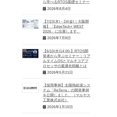
ら学べるRTOS基礎セミナー
2026年8月4日
【7/23(木)・24(金)｜大阪開
催】「EdgeTech+ WEST
2026」に出展します。
2026年7月8日
【6/10(水)14:00-】RTOS開
発者から学ぶセミナー｜リア
ルタイムOSとマルチコアプ
ロセッサの最適化戦略とは
2026年5月21日
【採用事例】太陽熱給湯シス
テム「ReTerra」の開発事例
を公開しました。（マルヤス
工業株式会社）
2026年1月15日