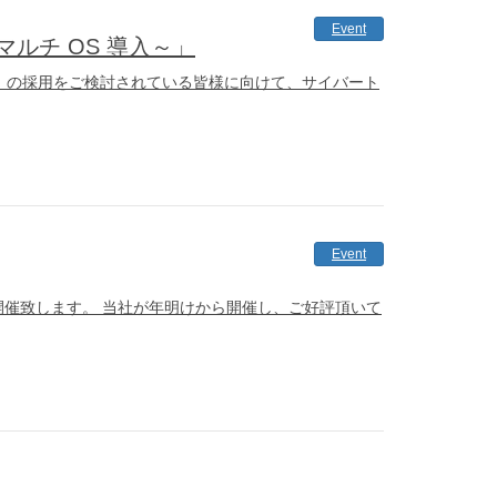
Event
のマルチ OS 導入～」
チOS」の採用をご検討されている皆様に向けて、サイバート
Event
開催致します。 当社が年明けから開催し、ご好評頂いて