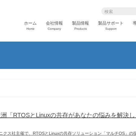
ホーム
会社情報
製品情報
製品サポート
Home
Company
Products
Support
京・豊洲「RTOSとLinuxの共存があなたの悩みを解
クス社主催で、RTOSとLinuxの共存ソリューション「マルチOS」の