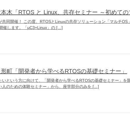
・六本木「RTOS と Linux、共存セミナー ～初めて
ンダが共同開催！ この度、RTOSとLinuxの共存ソリューション「マル
ます。「μC3+Linux」の […]
京・人形町「開発者から学べるRTOSの基礎セミナー」
びたいという方に向けて、「開発者から学べるRTOSの基礎セミナー」を
い人のための体験セミナー」から、座学部分のみを […]