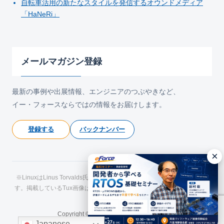
自転車活用の新たなスタイルを発信するオウンドメディア
「HaNeRi」
メールマガジン登録
最新の事例や出展情報、エンジニアのつぶやきなど、
イー・フォースならではの情報をお届けします。
登録する
バックナンバー
×
※LinuxはLinus Torvalds氏の日本およびその他の国における登録商標で
す。掲載しているTux画像はLarry Ewing氏およびThe GIMPによるもので
す。
Copyright © eForce All Rights Reserved.
Japanese