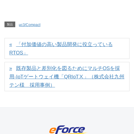
製品
μc3/Compact
「付加価値の高い製品開発に役立っている
RTOS」
既存製品と差別化を図るためにマルチOSを採
用-IoTゲートウェイ機「QRIoTⅩ」（株式会社九州
テン様 採用事例）