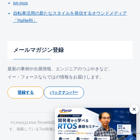
iot-mos
自転車活用の新たなスタイルを発信するオウンドメディア
「HaNeRi」
メールマガジン登録
最新の事例や出展情報、エンジニアのつぶやきなど、
イー・フォースならではの情報をお届けします。
登録する
バックナンバー
×
※LinuxはLinus Torvalds氏の日本およびその他の国における登録商標で
す。掲載しているTux画像はLarry Ewing氏およびThe GIMPによるもので
す。