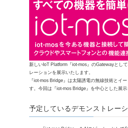
新しいIoT Platform『iot-mos』のGatewa
レーションを展示いたします。
『iot-mos Bridge』は太陽誘電の無線技
す。今回は『iot-mos Bridge』を中心と
予定しているデモンストレー