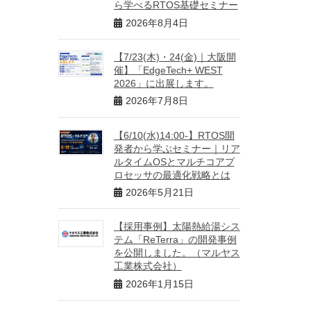
ら学べるRTOS基礎セミナー
2026年8月4日
【7/23(木)・24(金)｜大阪開
催】「EdgeTech+ WEST
2026」に出展します。
2026年7月8日
【6/10(水)14:00-】RTOS開
発者から学ぶセミナー｜リア
ルタイムOSとマルチコアプ
ロセッサの最適化戦略とは
2026年5月21日
【採用事例】太陽熱給湯シス
テム「ReTerra」の開発事例
を公開しました。（マルヤス
工業株式会社）
2026年1月15日