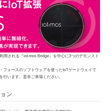
yとして利用される『iot-mos Bridge』を中心に3つのデモンスト
術とイー・フォースのソフトウェアを使ったIoTゲートウェイで
した展示を行います。是非ご来場ください。
ション