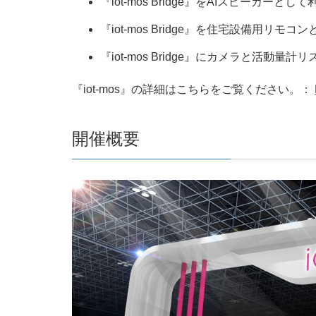
『iot-mos Bridge』をAIスピーカー
『iot-mos Bridge』を住宅設備用
『iot-mos Bridge』にカメラと活動量
『iot-mos』の詳細はこちらをご覧ください。：
開催概要