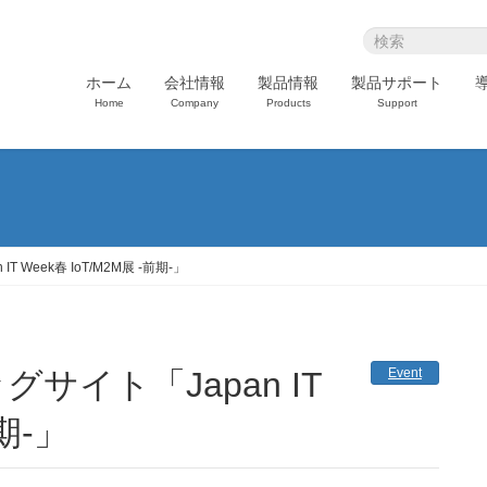
ホーム
会社情報
製品情報
製品サポート
Home
Company
Products
Support
IT Week春 IoT/M2M展 -前期-」
Event
前期-」