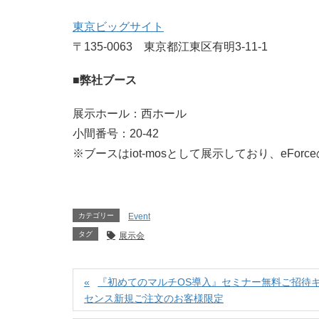
東京ビッグサイト
〒135-0063 東京都江東区有明3-11-1
■弊社ブース
展示ホール：西ホール
小間番号：20-42
※ブースはiot-mosとして展示しており、eFor
カテゴリー
Event
タグ
展示会
『初めてのマルチOS導入』セミナー無料ご招待キャンペーン
センス新規ご注文のお客様限定