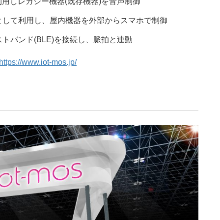
として利用しレガシー機器(既存機器)を音声制御
リモコンとして利用し、屋内機器を外部からスマホで制御
計リストバンド(BLE)を接続し、脈拍と連動
https://www.iot-mos.jp/