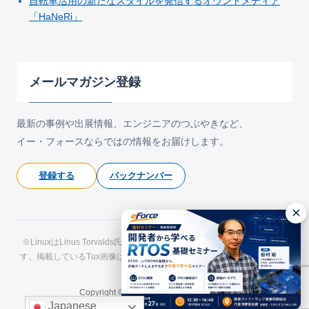
自転車活用の新たなスタイルを発信するオウンドメディア
「HaNeRi」
メールマガジン登録
最新の事例や出展情報、エンジニアのつぶやきなど、
イー・フォースならではの情報をお届けします。
登録する
バックナンバー
×
※LinuxはLinus Torvalds氏の日本およびその他の国における登録商標で
す。掲載しているTux画像はLarry Ewing氏およびThe GIMPによるもので
す。
Copyright © eForce All Rights Reserved.
Japanese