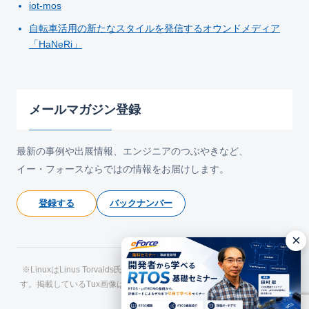
iot-mos
自転車活用の新たなスタイルを発信するオウンドメディア
「HaNeRi」
メールマガジン登録
最新の事例や出展情報、エンジニアのつぶやきなど、
イー・フォースならではの情報をお届けします。
登録する
バックナンバー
×
※LinuxはLinus Torvalds氏の日本およびその他の国における登録商標で
す。掲載しているTux画像はLarry Ewing氏およびThe GIMPによるもので
す。