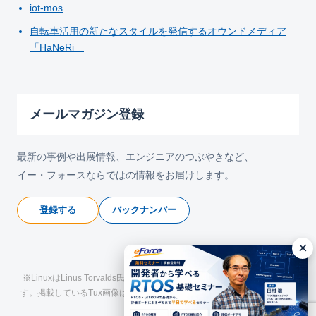
iot-mos
自転車活用の新たなスタイルを発信するオウンドメディア
「HaNeRi」
メールマガジン登録
最新の事例や出展情報、エンジニアのつぶやきなど、
イー・フォースならではの情報をお届けします。
登録する
バックナンバー
×
※LinuxはLinus Torvalds氏の日本およびその他の国における登録商標で
す。掲載しているTux画像はLarry Ewing氏およびThe GIMPによるもので
す。