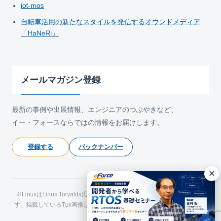
iot-mos
自転車活用の新たなスタイルを発信するオウンドメディア
「HaNeRi」
メールマガジン登録
最新の事例や出展情報、エンジニアのつぶやきなど、
イー・フォースならではの情報をお届けします。
登録する
バックナンバー
×
※LinuxはLinus Torvalds氏の日本およびその他の国における登録商標で
す。掲載しているTux画像はLarry Ewing氏およびThe GIMPによるもので
す。