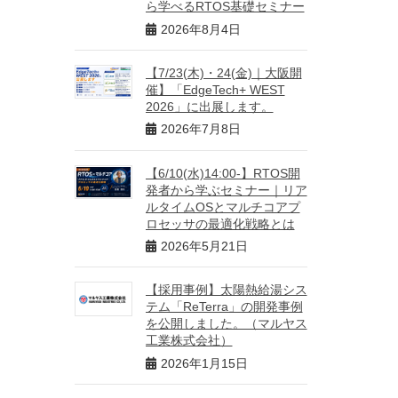
ら学べるRTOS基礎セミナー
2026年8月4日
【7/23(木)・24(金)｜大阪開
催】「EdgeTech+ WEST
2026」に出展します。
2026年7月8日
【6/10(水)14:00-】RTOS開
発者から学ぶセミナー｜リア
ルタイムOSとマルチコアプ
ロセッサの最適化戦略とは
2026年5月21日
【採用事例】太陽熱給湯シス
テム「ReTerra」の開発事例
を公開しました。（マルヤス
工業株式会社）
2026年1月15日